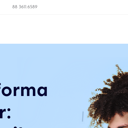
88 3611.6589
forma
r: