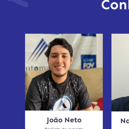
Con
João Neto
Na