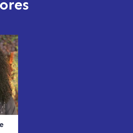
ores
e