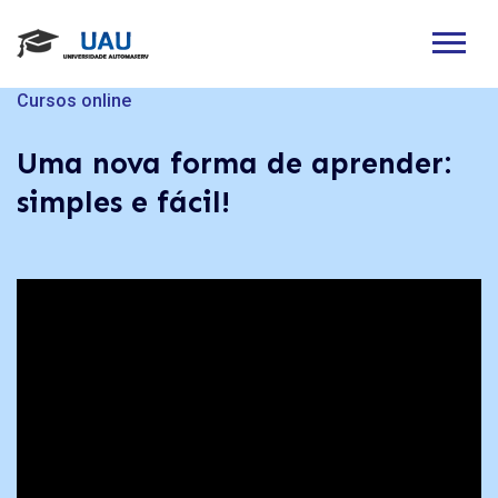
Cursos online
Uma nova forma de aprender:
Cursos Online
simples e fácil!
Uma nova forma de aprender:
simples e fácil!
Get Started