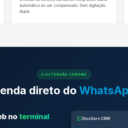
automática ao ser compensado. Sem digitação
dupla.
EXTENSÃO CHROME
enda direto do
WhatsA
eb no
terminal
StocServ CRM