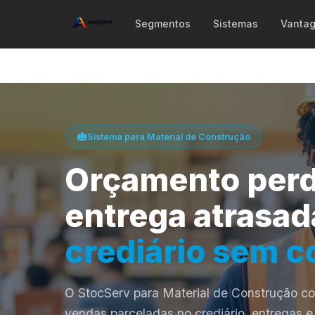
Início
Segmentos
Material de Construção
Segmentos
Sistemas
Vanta
Sistema para Material de Construção
Orçamento perd
entrega atrasad
crediário sem c
O StocServ para Material de Construção co
vendas parceladas no crediário, entregas e 