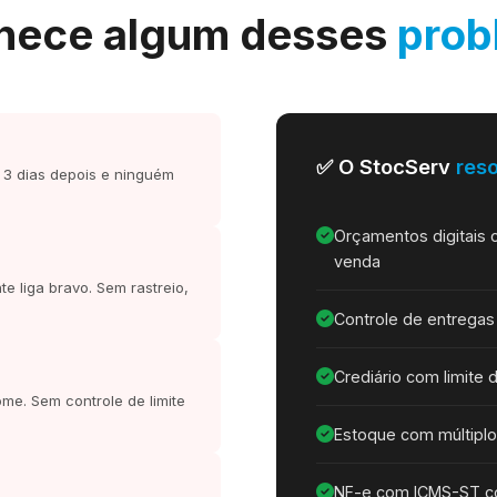
hece algum desses
prob
✅ O StocServ
reso
 3 dias depois e ninguém
Orçamentos digitais 
venda
te liga bravo. Sem rastreio,
Controle de entregas
Crediário com limite 
me. Sem controle de limite
Estoque com múltipl
NF-e com ICMS-ST com