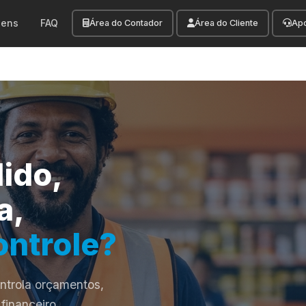
gens
FAQ
Área do Contador
Área do Cliente
Ap
ido,
a,
ontrole?
ntrola orçamentos,
financeiro