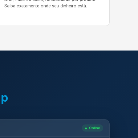
Saiba exatamente onde seu dinheiro está.
pp
Online