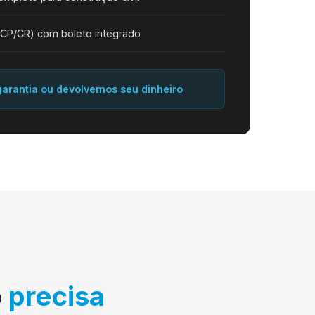
(CP/CR) com boleto integrado
 garantia ou devolvemos seu dinheiro
o
precisa