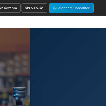
Falar com Consultor
oio Revenda
EAD Aulas